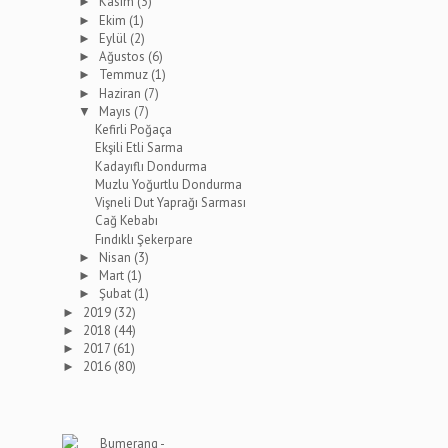
Kasım
(3)
►
Ekim
(1)
►
Eylül
(2)
►
Ağustos
(6)
►
Temmuz
(1)
►
Haziran
(7)
►
Mayıs
(7)
▼
Kefirli Poğaça
Ekşili Etli Sarma
Kadayıflı Dondurma
Muzlu Yoğurtlu Dondurma
Vişneli Dut Yaprağı Sarması
Cağ Kebabı
Fındıklı Şekerpare
Nisan
(3)
►
Mart
(1)
►
Şubat
(1)
►
2019
(32)
►
2018
(44)
►
2017
(61)
►
2016
(80)
►