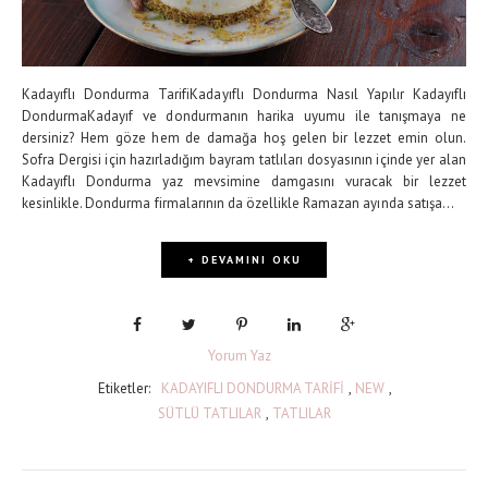
Kadayıflı Dondurma TarifiKadayıflı Dondurma Nasıl Yapılır Kadayıflı
DondurmaKadayıf ve dondurmanın harika uyumu ile tanışmaya ne
dersiniz? Hem göze hem de damağa hoş gelen bir lezzet emin olun.
Sofra Dergisi için hazırladığım bayram tatlıları dosyasının içinde yer alan
Kadayıflı Dondurma yaz mevsimine damgasını vuracak bir lezzet
kesinlikle. Dondurma firmalarının da özellikle Ramazan ayında satışa...
+ DEVAMINI OKU
Yorum Yaz
Etiketler:
KADAYIFLI DONDURMA TARİFİ
,
NEW
,
SÜTLÜ TATLILAR
,
TATLILAR