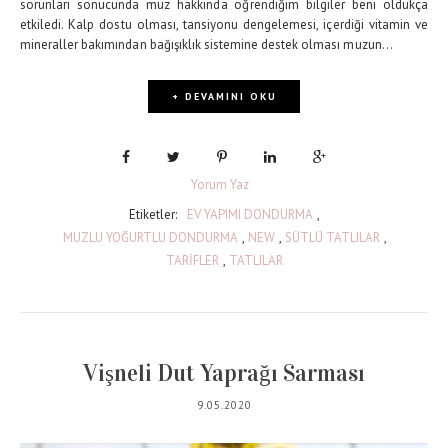
sorunları sonucunda muz hakkında öğrendiğim bilgiler beni oldukça
etkiledi. Kalp dostu olması, tansiyonu dengelemesi, içerdiği vitamin ve
mineraller bakımından bağışıklık sistemine destek olması muzun...
+ DEVAMINI OKU
Yorum Yaz
Etiketler:
EV YAPIMI DONDURMA
,
MUZLU YOĞURTLU DONDURMA
,
NEW
,
SÜTLÜ TATLILAR
,
TARİFLER
,
TATLILAR
Vişneli Dut Yaprağı Sarması
9.05.2020