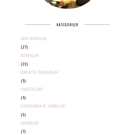
KATEGORILER
ANA YEMEKLER
(27)
BÖREKLER
(21)
BİRLİKTE ÖĞRENELİM
(3)
CHEESECAKE
(5)
DONDURMA VE SORBELER
(1)
EKMEKLER
(7)