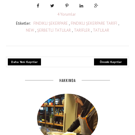
4 Yorumlar
Etiketler:
FINDIKLI ŞEKERPARE
,
FINDIKLI ŞEKERPARE TARİFİ
,
NEW
,
ŞERBETLİ TATLILAR
,
TARİFLER
,
TATLILAR
Daha Yeni Kayıtlar
Önceki Kayıtlar
HAKKIMDA