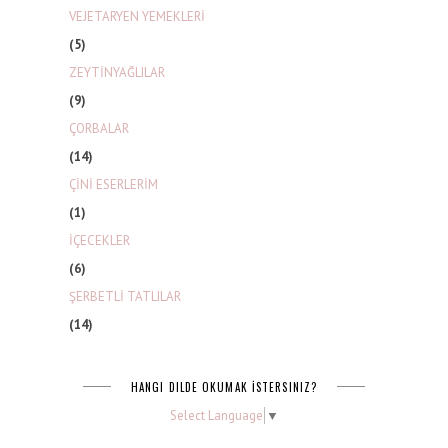
VEJETARYEN YEMEKLERİ
(5)
ZEYTİNYAĞLILAR
(9)
ÇORBALAR
(14)
ÇİNİ ESERLERİM
(1)
İÇECEKLER
(6)
ŞERBETLİ TATLILAR
(14)
HANGI DILDE OKUMAK İSTERSINIZ?
Select Language
▼