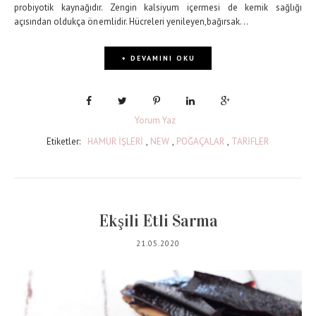
probiyotik kaynağıdır. Zengin kalsiyum içermesi de kemik sağlığı
açısından oldukça önemlidir. Hücreleri yenileyen,bağırsak...
+ DEVAMINI OKU
Yorum Yaz
Etiketler:
HAMUR İŞLERİ
,
NEW
,
POĞAÇALAR
,
TARİFLER
Ekşili Etli Sarma
21.05.2020