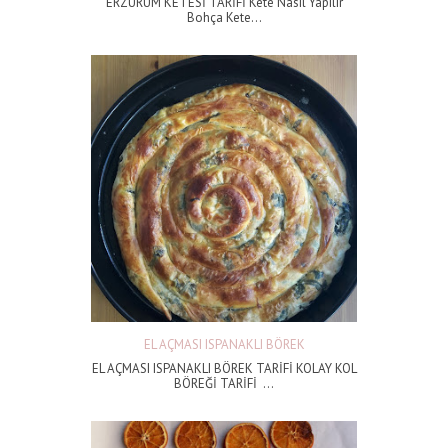
ERZURUM KETESİ TARİFİ Kete Nasıl Yapılır
Bohça Kete...
EL AÇMASI ISPANAKLI BÖREK
EL AÇMASI ISPANAKLI BÖREK TARİFİ KOLAY KOL
BÖREĞİ TARİFİ ...