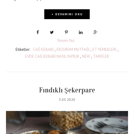
+ DEVAMINI OKU
Yorum Yaz
Etiketler:
CAĞ KEBABI
,
ERZURUM MUTFAĞI
,
ET YEMEKLERİ
,
EVDE CAĞ KEBABI NASIL YAPILIR
,
NEW
,
TARİFLER
Fındıklı Şekerpare
3.05.2020