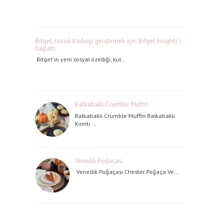
Bitget, social tradingi geliştirmek için "Bitget Insights"ı
başlattı
Bitget'in yeni sosyal özelliği, kul…
Balkabaklı Crumble Muffin
Balkabaklı Crumble Muffin Balkabaklı
Kırıntı …
Venedik Poğaçası
Venedik Poğaçası Chester Poğaça Ve…