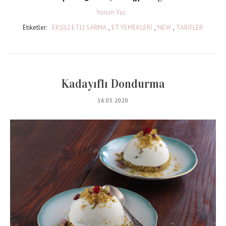
Yorum Yaz
Etiketler:
EKŞİLİ ETLİ SARMA
,
ET YEMEKLERİ
,
NEW
,
TARİFLER
Kadayıflı Dondurma
16.05.2020