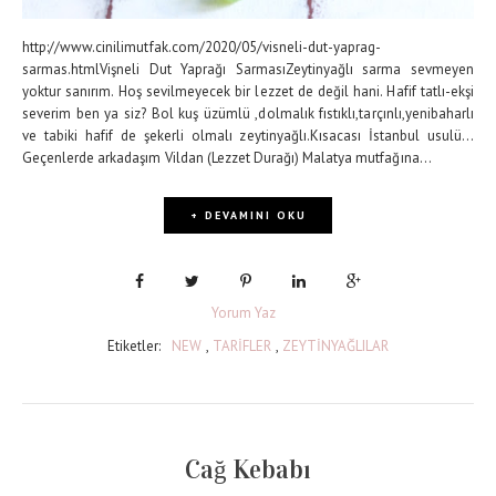
http://www.cinilimutfak.com/2020/05/visneli-dut-yaprag-
sarmas.htmlVişneli Dut Yaprağı SarmasıZeytinyağlı sarma sevmeyen
yoktur sanırım. Hoş sevilmeyecek bir lezzet de değil hani. Hafif tatlı-ekşi
severim ben ya siz? Bol kuş üzümlü ,dolmalık fıstıklı,tarçınlı,yenibaharlı
ve tabiki hafif de şekerli olmalı zeytinyağlı.Kısacası İstanbul usulü...
Geçenlerde arkadaşım Vildan (Lezzet Durağı) Malatya mutfağına...
+ DEVAMINI OKU
Yorum Yaz
Etiketler:
NEW
,
TARİFLER
,
ZEYTİNYAĞLILAR
Cağ Kebabı