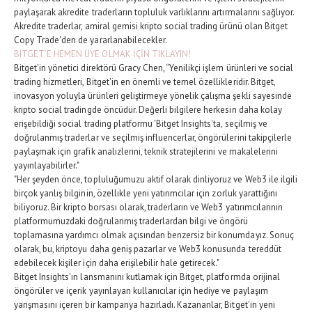
paylaşarak akredite traderların topluluk varlıklarını artırmalarını sağlıyor.
Akredite traderlar, amiral gemisi kripto social trading ürünü olan Bitget
Copy Trade'den de yararlanabilecekler.
BITGET’E HEMEN ÜYE OLMAK İÇİN TIKLAYIN!
Bitget'in yönetici direktörü Gracy Chen, “Yenilikçi işlem ürünleri ve social
trading hizmetleri, Bitget'in en önemli ve temel özellikleridir. Bitget,
inovasyon yoluyla ürünleri geliştirmeye yönelik çalışma şekli sayesinde
kripto social tradingde öncüdür. Değerli bilgilere herkesin daha kolay
erişebildiği social trading platformu 'Bitget Insights'ta, seçilmiş ve
doğrulanmış traderlar ve seçilmiş influencerlar, öngörülerini takipçilerle
paylaşmak için grafik analizlerini, teknik stratejilerini ve makalelerini
yayınlayabilirler."
"Her şeyden önce, topluluğumuzu aktif olarak dinliyoruz ve Web3 ile ilgili
birçok yanlış bilginin, özellikle yeni yatırımcılar için zorluk yarattığını
biliyoruz. Bir kripto borsası olarak, traderların ve Web3 yatırımcılarının
platformumuzdaki doğrulanmış traderlardan bilgi ve öngörü
toplamasına yardımcı olmak açısından benzersiz bir konumdayız. Sonuç
olarak, bu, kriptoyu daha geniş pazarlar ve Web3 konusunda tereddüt
edebilecek kişiler için daha erişilebilir hale getirecek."
Bitget Insights'ın lansmanını kutlamak için Bitget, platformda orijinal
öngörüler ve içerik yayınlayan kullanıcılar için hediye ve paylaşım
yarışmasını içeren bir kampanya hazırladı. Kazananlar, Bitget'in yeni