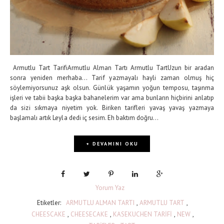
Armutlu Tart TarifiArmutlu Alman Tartı Armutlu TartUzun bir aradan
sonra yeniden merhaba... Tarif yazmayalı hayli zaman olmuş hiç
söylemiyorsunuz aşk olsun. Günlük yaşamın yoğun temposu, taşınma
işleri ve tabii başka başka bahanelerim var ama bunların hiçbirini anlatıp
da sizi sıkmaya niyetim yok. Biriken tarifleri yavaş yavaş yazmaya
başlamalı artık Leyla dedi iç sesim. Eh baktım doğru...
+ DEVAMINI OKU
Yorum Yaz
Etiketler:
ARMUTLU ALMAN TARTI
,
ARMUTLU TART
,
CHEESCAKE
,
CHEESECAKE
,
KASEKUCHEN TARİFİ
,
NEW
,