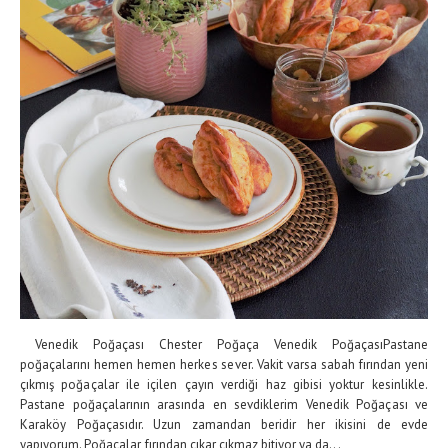
Venedik Poğaçası Chester Poğaça Venedik PoğaçasıPastane
poğaçalarını hemen hemen herkes sever. Vakit varsa sabah fırından yeni
çıkmış poğaçalar ile içilen çayın verdiği haz gibisi yoktur kesinlikle.
Pastane poğaçalarının arasında en sevdiklerim Venedik Poğaçası ve
Karaköy Poğaçasıdır. Uzun zamandan beridir her ikisini de evde
yapıyorum. Poğaçalar fırından çıkar çıkmaz bitiyor ya da...