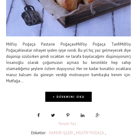
Milföy Poğaça Pastane PoğaçasıMilföy Poğaça TarifiMilföy
PoğaçaHavalar nihayet iyiden iyiye ısındı. Bu yıl hiç yaz gelmeyecek diye
düşünüp üzülürken şimdi sıcaktan ne tarafa bayılacağımı düşünüyorum:)
İnsanoğlu olarak çoğumuzun açmazı bu kesinlikle hep sahip
olamadığımız şeylere özlem duyuyoruz. Her ne kadar bunaltıcı sıcaklara
maruz kalsam da güneşin verdiği motivasyon bambaşka benim için.
Mutfağa...
+ DEVAMINI OKU
Yorum Yaz
Etiketler:
HAMUR İŞLERİ
,
MİLFÖY POĞAÇA
,