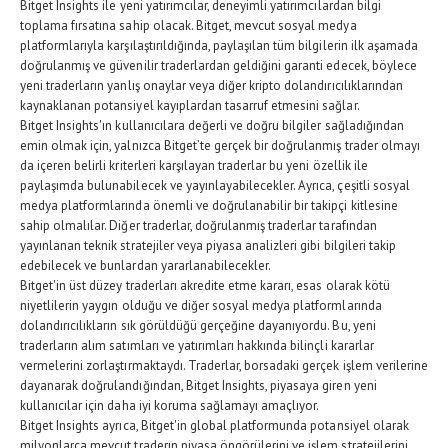
Bitget Insights ile yeni yatırımcılar, deneyimli yatırımcılardan bilgi
toplama fırsatına sahip olacak. Bitget, mevcut sosyal medya
platformlarıyla karşılaştırıldığında, paylaşılan tüm bilgilerin ilk aşamada
doğrulanmış ve güvenilir traderlardan geldiğini garanti edecek, böylece
yeni traderların yanlış onaylar veya diğer kripto dolandırıcılıklarından
kaynaklanan potansiyel kayıplardan tasarruf etmesini sağlar.
Bitget Insights'ın kullanıcılara değerli ve doğru bilgiler sağladığından
emin olmak için, yalnızca Bitget’te gerçek bir doğrulanmış trader olmayı
da içeren belirli kriterleri karşılayan traderlar bu yeni özellik ile
paylaşımda bulunabilecek ve yayınlayabilecekler. Ayrıca, çeşitli sosyal
medya platformlarında önemli ve doğrulanabilir bir takipçi kitlesine
sahip olmalılar. Diğer traderlar, doğrulanmış traderlar tarafından
yayınlanan teknik stratejiler veya piyasa analizleri gibi bilgileri takip
edebilecek ve bunlardan yararlanabilecekler.
Bitget'in üst düzey traderları akredite etme kararı, esas olarak kötü
niyetlilerin yaygın olduğu ve diğer sosyal medya platformlarında
dolandırıcılıkların sık görüldüğü gerçeğine dayanıyordu. Bu, yeni
traderların alım satımları ve yatırımları hakkında bilinçli kararlar
vermelerini zorlaştırmaktaydı. Traderlar, borsadaki gerçek işlem verilerine
dayanarak doğrulandığından, Bitget Insights, piyasaya giren yeni
kullanıcılar için daha iyi koruma sağlamayı amaçlıyor.
Bitget Insights ayrıca, Bitget'in global platformunda potansiyel olarak
milyonlarca mevcut traderın piyasa öngörülerini ve işlem stratejilerini