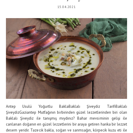
15.04.2021
Antep Usulü Yoğurtlu BaklaBaklalı Şiveydiz TarifiBaklalı
ŞiveydizGaziantep Mutfağının birbirinden güzel lezzetlerinden biri olan
Baklalı Şiveydiz ile tanışmış mıydınız? Bahar mevsiminin gelişi ile
canlanan doğanın en güzel lezzetlerini bir araya getiren harika bir lezzet
desem yeridir. Tazecik bakla, soğan ve sarımsağın, körpecik kuzu eti ile