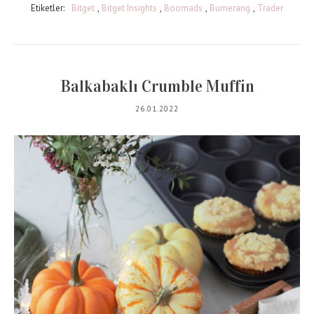
Etiketler:
Bitget
,
Bitget Insights
,
Boomads
,
Bumerang
,
Trader
Balkabaklı Crumble Muffin
26.01.2022