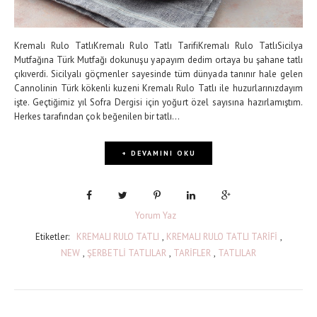
Kremalı Rulo TatlıKremalı Rulo Tatlı TarifiKremalı Rulo TatlıSicilya
Mutfağına Türk Mutfağı dokunuşu yapayım dedim ortaya bu şahane tatlı
çıkıverdi. Sicilyalı göçmenler sayesinde tüm dünyada tanınır hale gelen
Cannolinin Türk kökenli kuzeni Kremalı Rulo Tatlı ile huzurlarınızdayım
işte. Geçtiğimiz yıl Sofra Dergisi için yoğurt özel sayısına hazırlamıştım.
Herkes tarafından çok beğenilen bir tatlı...
+ DEVAMINI OKU
Yorum Yaz
Etiketler:
KREMALI RULO TATLI
,
KREMALI RULO TATLI TARİFİ
,
NEW
,
ŞERBETLİ TATLILAR
,
TARİFLER
,
TATLILAR