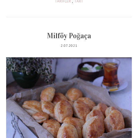
TARİFLER
,
TART
Milföy Poğaça
2.07.2021