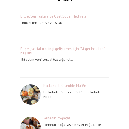
Bitget’ten Türkiye’ye Özel Süper Hediyeler
Bitget’ten Türkiye’ye &Ou…
Bitget, social tradingi geliştirmek için "Bitget Insights"ı
başlattı
Bitget'in yeni sosyal özelliği, kul…
Balkabaklı Crumble Muffin
Balkabaklı Crumble Muffin Balkabaklı
Kırıntı …
Venedik Poğaçası
Venedik Poğaçası Chester Poğaça Ve…