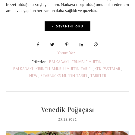
lezzet olduğunu söyleyebilirim. Markaya rakip olduğumu iddia edemem
ama evde yapılan her zaman daha sağlıklı ve güzeldir...
+ DEVAMINI OKU
Yorum Yaz
Etiketler:
BALKABAKLI CRUMBLE MUFFİN
,
BALKABAKLI KIRINTI HAMURLU MUFFİN TARİFİ
,
KEK-PASTALAR
,
NEW
,
STARBUCKS MUFFİN TARİFİ
,
TARİFLER
Venedik Poğaçası
23.12.2021