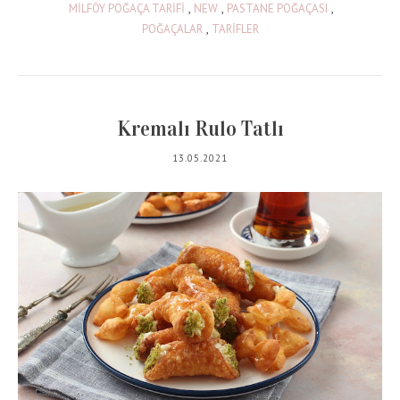
MİLFÖY POĞAÇA TARİFİ
,
NEW
,
PASTANE POĞAÇASI
,
POĞAÇALAR
,
TARİFLER
Kremalı Rulo Tatlı
13.05.2021