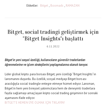
Etiketler:
Bitget
,
Boomads
,
RAMAZAN
Bitget, social tradingi geliştirmek için
"Bitget Insights"ı başlattı
6.11.2022
Bitget'in yeni sosyal özelliği, kullanıcıların güvenilir traderlardan
öğrenmelerine ve işlem stratejilerini paylaşmalarına olanak tanıyor.
Lider global kripto para borsası Bitget, yeni özelliği “Bitget Insights”ın
lansmanını duyurdu. Bu özellik, sosyal medyayı Bitget borsası
aracılığıyla social tradingle entegre etmeye hizmet ediyor. Lansman,
Bitget'in hem yeni bireysel yatırımcılara hem de deneyimli traderlara
fayda sağlamayı amaçlayan kripto social trading girişiminin bir sonraki
aşamasını ifade ediyor.
BITGET’E HEMEN ÜYE OLMAK İÇİN TIKLAYIN!