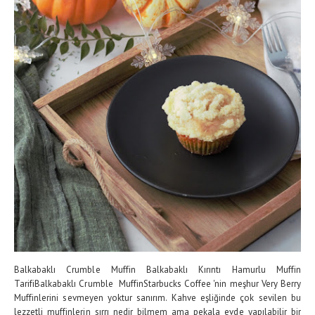
Balkabaklı Crumble Muffin Balkabaklı Kırıntı Hamurlu Muffin
TarifiBalkabaklı Crumble MuffinStarbucks Coffee 'nin meşhur Very Berry
Muffinlerini sevmeyen yoktur sanırım. Kahve eşliğinde çok sevilen bu
lezzetli muffinlerin sırrı nedir bilmem ama pekala evde yapılabilir bir