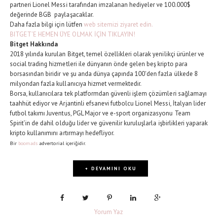
partneri Lionel Messi tarafından imzalanan hediyeler ve 100.000$
değerinde BGB paylaşacaklar.
Daha fazla bilgi için lütfen
web sitemizi ziyaret edin.
BITGET’E HEMEN ÜYE OLMAK İÇİN TIKLAYIN!
Bitget Hakkında
2018 yılında kurulan Bitget, temel özellikleri olarak yenilikçi ürünler ve
social trading hizmetleri ile dünyanın önde gelen beş kripto para
borsasından biridir ve şu anda dünya çapında 100'den fazla ülkede 8
milyondan fazla kullanıcıya hizmet vermektedir.
Borsa, kullanıcılara tek platformdan güvenli işlem çözümleri sağlamayı
taahhüt ediyor ve Arjantinli efsanevi futbolcu Lionel Messi, İtalyan lider
futbol takımı Juventus, PGL Major ve e-sport organizasyonu Team
Spirit’in de dahil olduğu lider ve güvenilir kuruluşlarla işbirlikleri yaparak
kripto kullanımını artırmayı hedefliyor.
Bir
boomads
advertorial içeriğidir.
+ DEVAMINI OKU
Yorum Yaz