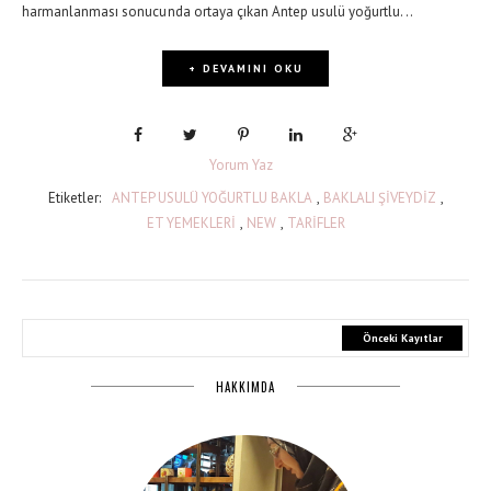
harmanlanması sonucunda ortaya çıkan Antep usulü yoğurtlu...
+ DEVAMINI OKU
Yorum Yaz
Etiketler:
ANTEP USULÜ YOĞURTLU BAKLA
,
BAKLALI ŞİVEYDİZ
,
ET YEMEKLERİ
,
NEW
,
TARİFLER
Önceki Kayıtlar
HAKKIMDA