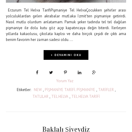
Erzurum Tel Helva TarifiPişmaniye Tel HelvaÇocukken şehirler arası
yolculuklardan gelen akrabalar mutlaka İzmit'ten pişmaniye getirirdi.
Nasıl mutlu olurdum anlatamam. Pamuk şeker tadında tel tel dağılan
pişmaniye ile dolu kutu göz açıp kapatıncaya değin biterdi. İlerleyen
yıllarda kakaolusu, çikolata kaplısı ve daha birçok çeşidi de çıktı ama
benim favorim her zaman sadesi oldu. ...
+ DEVAMINI OKU
Yorum Yaz
Etiketler:
NEW
,
PİŞMANİYE TARİFİ. PİŞMANİYE
,
TARİFLER
,
TATLILAR
,
TEL HELVA
,
TEL HELVA TARİFİ
Baklalı Şiveydiz