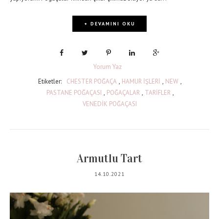
+ DEVAMINI OKU
Yorum Yaz
Etiketler:
CHESTER POĞAÇA
,
HAMUR İŞLERİ
,
NEW
,
PASTANE POĞAÇASI
,
POĞAÇALAR
,
TARİFLER
,
VENEDİK POĞAÇASI
Armutlu Tart
14.10.2021