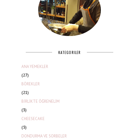
KATEGORILER
ANA YEMEKLER
(27)
BÖREKLER
(21)
BİRLİKTE ÖĞRENELİM
(3)
CHEESECAKE
(5)
DONDURMA VE SORBELER