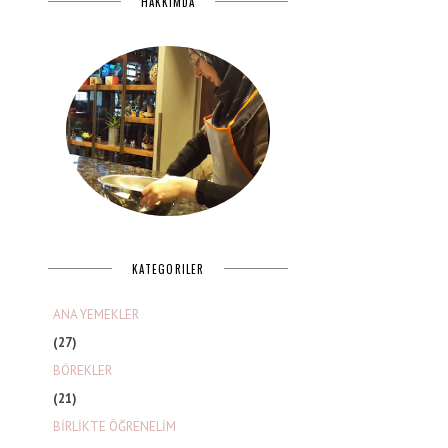
HAKKIMDA
KATEGORILER
ANA YEMEKLER
(27)
BÖREKLER
(21)
BİRLİKTE ÖĞRENELİM