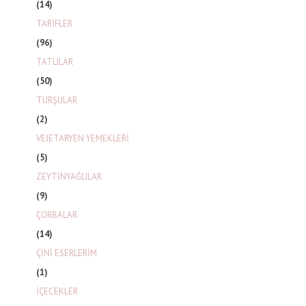
(14)
TARİFLER
(96)
TATLILAR
(50)
TURŞULAR
(2)
VEJETARYEN YEMEKLERİ
(5)
ZEYTİNYAĞLILAR
(9)
ÇORBALAR
(14)
ÇİNİ ESERLERİM
(1)
İÇECEKLER