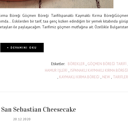
 Kırma Böreği Göçmen Böreği TarifiIspanaklı Kaymaklı Kırma BöreğiGöçme
ımda... Eskilerden bir tarif, taa genç kızken edindiğim bir yemek kitabında görü
etayları ile paylaşacağım. Tarifimiz göçmen mutfağına ait. Özellikle Bulgarista
+ DEVAMINI OKU
Etiketler:
BÖREKLER
,
GÖÇMEN BÖREĞİ TARİFİ
HAMUR İŞLERİ
,
ISPANAKLI KAYMAKLI KIRMA BÖREĞİ
,
KAYMAKLI KIRMA BÖREĞİ
,
NEW
,
TARİFLER
 San Sebastian Cheesecake
20.12.2020