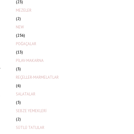
(23)
MEZELER
n
(2)
p
NEW
n
(256)
POĞAÇALAR
(13)
PİLAV-MAKARNA
,
(3)
REÇELLER-MARMELATLAR
(6)
SALATALAR
(5)
SEBZE YEMEKLERİ
(2)
SÜTLÜ TATLILAR