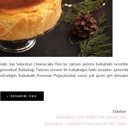
aklı San Sebastian Cheesecake Yılın bu zamanı gelince balkabaklı lezzetle
leneksel Balkabağı Tatlısını sevsem de balkabağını farklı lezzetler içerisind
zırladığım Balkabaklı Kruvasan Poğaçalardan sonra çok güzel geri dönüşle
+ DEVAMINI OKU
Etiketler
BALKABAKLI SAN SEBASTİAN CHEESECAKE
BALKABAKLI SAN SEBASTİAN CHEESECAKE TARİFİ