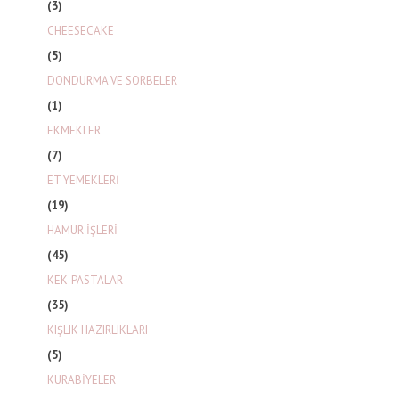
(3)
CHEESECAKE
(5)
DONDURMA VE SORBELER
(1)
EKMEKLER
(7)
ET YEMEKLERİ
(19)
HAMUR İŞLERİ
(45)
KEK-PASTALAR
(35)
KIŞLIK HAZIRLIKLARI
(5)
KURABİYELER