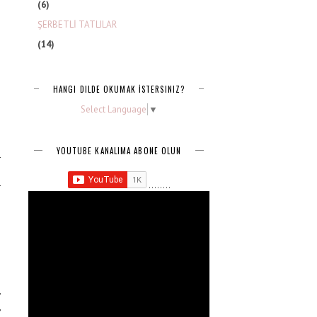
(6)
ŞERBETLİ TATLILAR
(14)
HANGI DILDE OKUMAK İSTERSINIZ?
Select Language
▼
YOUTUBE KANALIMA ABONE OLUN
r
e
........
r
:
,
,