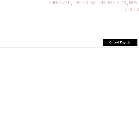
CHEESCAKE
,
CHEESECAKE
,
KEK-PASTALAR
,
NEW
TARİFLER
Önceki Kayıtlar