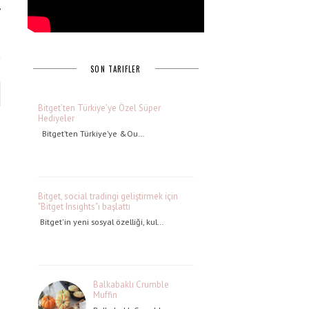
,
SON TARIFLER
Bitget’ten Türkiye’ye Özel Süper
Hediyeler
Bitget’ten Türkiye’ye &Ou…
Bitget, social tradingi geliştirmek için
"Bitget Insights"ı başlattı
Bitget'in yeni sosyal özelliği, kul…
Balkabaklı Crumble
Muffin