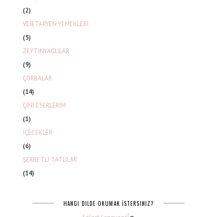
(2)
VEJETARYEN YEMEKLERİ
(5)
ZEYTİNYAĞLILAR
(9)
ÇORBALAR
(14)
ÇİNİ ESERLERİM
(1)
İÇECEKLER
(6)
ŞERBETLİ TATLILAR
(14)
HANGI DILDE OKUMAK İSTERSINIZ?