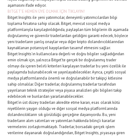
aşamasını ifade ediyor.
BITGET’E HEMEN ÜYE OLMAK İÇİN TIKLAYIN!
Bitget Insights ile yeni yatırımcılar, deneyimli yatırımcılardan bilgi
toplama fırsatına sahip olacak. Bitget, mevcut sosyal medya
platformlarıyla karşılaştırıldığında, paylaşılan tüm bilgilerin ilk aşamada
doğrulanmış ve güvenilir traderlardan geldiğini garanti edecek, böylece
yeni traderların yanlış onaylar veya diğer kripto dolandırıcılıklarından
kaynaklanan potansiyel kayıplardan tasarruf etmesini sağlar.
Bitget Insights'ın kullanıcılara değerli ve doğru bilgiler sağladığından
emin olmak için, yalnızca Bitget’te gerçek bir doğrulanmış trader
olmayı da içeren belirli kriterleri karşılayan traderlar bu yeni özellik ile
paylaşımda bulunabilecek ve yayınlayabilecekler. Ayrıca, çeşitli sosyal
medya platformlarında önemli ve doğrulanabilir bir takipçi kitlesine
sahip olmalılar. Diğer traderlar, doğrulanmış traderlar tarafından
yayınlanan teknik stratejiler veya piyasa analizleri gibi bilgileri takip
edebilecek ve bunlardan yararlanabilecekler.
Bitget'in üst düzey traderları akredite etme kararı, esas olarak kötü
niyetlilerin yaygın olduğu ve diğer sosyal medya platformlarında
dolandırıcılıkların sık görüldüğü gerçeğine dayanıyordu. Bu, yeni
traderların alım satımları ve yatırımları hakkında bilinçli kararlar
vermelerini zorlaştırmaktaydı. Traderlar, borsadaki gerçek işlem
verilerine dayanarak doğrulandığından, Bitget Insights, piyasaya giren