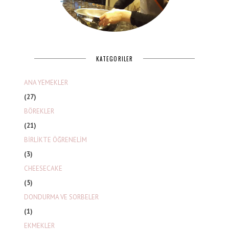
KATEGORILER
ANA YEMEKLER
(27)
BÖREKLER
(21)
BİRLİKTE ÖĞRENELİM
(3)
CHEESECAKE
(5)
DONDURMA VE SORBELER
(1)
EKMEKLER