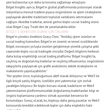
yeni kullanıcılar için daha iyi koruma sağlamayı amaçlıyor.
Bitget Insights ayrıca, Bitget'in global platformunda potansiyel olarak
milyonlarca mevcut traderın piyasa öngörülerini ve işlem stratejilerini
paylaşarak akredite traderların topluluk varlıklarını artırmalarını
sağlıyor. Akredite traderlar, amiral gemisi kripto social trading ürünü
olan Bitget Copy Trade'den de yararlanabilecekler.
BITGET’E HEMEN ÜYE OLMAK İÇİN TIKLAYIN!
Bitget'in yönetici direktörü Gracy Chen, “Yenilikçi işlem ürünleri ve
social trading hizmetleri, Bitget'in en önemli ve temel özellikleridir.
Bitget, inovasyon yoluyla ürünleri geliştirmeye yönelik çalışma şekli
sayesinde kripto social tradingde öncüdür. Değerli bilgilere herkesin
daha kolay erişebildiği social trading platformu 'Bitget Insights'ta,
seçilmiş ve doğrulanmış traderlar ve seçilmiş influencerlar, öngörülerini
takipçilerle paylaşmak için grafik analizlerini, teknik stratejilerini ve
makalelerini yayınlayabilirler."
"Her şeyden önce, topluluğumuzu aktif olarak dinliyoruz ve Web3 ile
ilgili birçok yanlış bilginin, özellikle yeni yatırımcılar için zorluk
yarattığını biliyoruz. Bir kripto borsası olarak, traderların ve Web3
yatırımcılarının platformumuzdaki doğrulanmış traderlardan bilgi ve
öngörü toplamasına yardımcı olmak açısından benzersiz bir
konumdayız. Sonuç olarak, bu, kriptoyu daha geniş pazarlar ve Web3
konusunda tereddüt edebilecek kişiler için daha erişilebilir hale