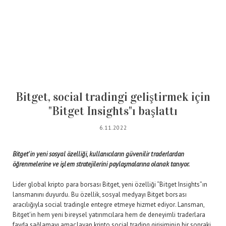
Bitget, social tradingi geliştirmek için
"Bitget Insights"ı başlattı
6.11.2022
Bitget'in yeni sosyal özelliği, kullanıcıların güvenilir traderlardan
öğrenmelerine ve işlem stratejilerini paylaşmalarına olanak tanıyor.
Lider global kripto para borsası Bitget, yeni özelliği “Bitget Insights”ın
lansmanını duyurdu. Bu özellik, sosyal medyayı Bitget borsası
aracılığıyla social tradingle entegre etmeye hizmet ediyor. Lansman,
Bitget'in hem yeni bireysel yatırımcılara hem de deneyimli traderlara
fayda sağlamayı amaçlayan kripto social trading girişiminin bir sonraki