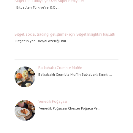
Bitget’ten Türkiye’ye Özel Süper Hediyeler
Bitget’ten Türkiye’ye &Ou…
Bitget, social tradingi geliştirmek için "Bitget Insights"ı başlattı
Bitget'in yeni sosyal özelliği, kul…
Balkabaklı Crumble Muffin
Balkabaklı Crumble Muffin Balkabaklı Kırıntı …
Venedik Poğaçası
Venedik Poğaçası Chester Poğaça Ve…