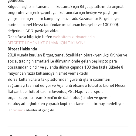
getirecek."
Bitget Insights'ın lansmanını kutlamak için Bitget, platformda orijinal
öngörüler ve içerik yayınlayan kullanıcılar için hediye ve paylaşım
yarışmasını içeren bir kampanya hazırladı. Kazananlar, Bitget'in yeni
partneri Lionel Messi tarafından imzalanan hediyeler ve 100.000$
değerinde BGB paylaşacaklar.
Daha fazla bilgi için lütfen
web sitemizi ziyaret edin.
BITGET’E HEMEN ÜYE OLMAK İÇİN TIKLAYIN!
Bitget Hakkında
2018 yılında kurulan Bitget, temel özellikleri olarak yenilikçi ürünler ve
social trading hizmetleri ile dünyanın önde gelen beş kripto para
borsasından biridir ve şu anda dünya çapında 100'den fazla ülkede 8
milyondan fazla kullanıcıya hizmet vermektedir.
Borsa, kullanıcılara tek platformdan güvenli işlem çözümleri
sağlamayı taahhüt ediyor ve Arjantinli efsanevi futbolcu Lionel Messi,
İtalyan lider futbol takımı Juventus, PGL Major ve e-sport
organizasyonu Team Spirit’in de dahil olduğu lider ve güvenilir
kuruluşlarla işbirlikleri yaparak kripto kullanımını artırmayı hedefliyor.
Bir
boomads
advertorial içeriğidir.