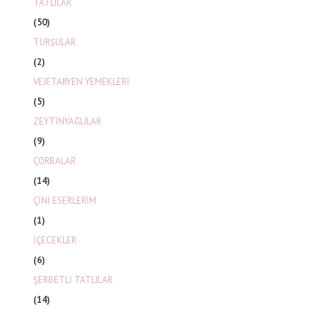
TATLILAR
(50)
TURŞULAR
(2)
VEJETARYEN YEMEKLERİ
(5)
ZEYTİNYAĞLILAR
(9)
ÇORBALAR
(14)
ÇİNİ ESERLERİM
(1)
İÇECEKLER
(6)
ŞERBETLİ TATLILAR
(14)