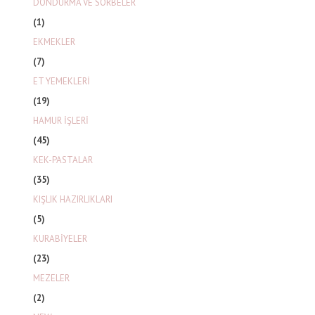
DONDURMA VE SORBELER
(1)
EKMEKLER
(7)
ET YEMEKLERİ
(19)
HAMUR İŞLERİ
(45)
KEK-PASTALAR
(35)
KIŞLIK HAZIRLIKLARI
(5)
KURABİYELER
(23)
MEZELER
(2)