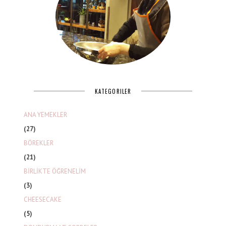
KATEGORILER
ANA YEMEKLER
(27)
BÖREKLER
(21)
BİRLİKTE ÖĞRENELİM
(3)
CHEESECAKE
(5)