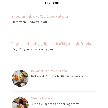
SON TARIFLER
Bitget’ten Türkiye’ye Özel Süper Hediyeler
Bitget’ten Türkiye’ye &Ou…
Bitget, social tradingi geliştirmek için "Bitget Insights"ı başlattı
Bitget'in yeni sosyal özelliği, kul…
Balkabaklı Crumble Muffin
Balkabaklı Crumble Muffin Balkabaklı Kırıntı …
Venedik Poğaçası
Venedik Poğaçası Chester Poğaça Ve…