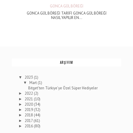
GONCA GÜL BÖREĞİ
GONCA GÜL BÖREĞİ TARİFİ GONCA GÜL BÖREĞİ
NASIL YAPILIR EN...
ARŞIVIM
2023
(1)
▼
Mart
(1)
▼
Bitget’ten Türkiye’ye Özel Süper Hediyeler
2022
(2)
►
2021
(10)
►
2020
(34)
►
2019
(32)
►
2018
(44)
►
2017
(61)
►
2016
(80)
►