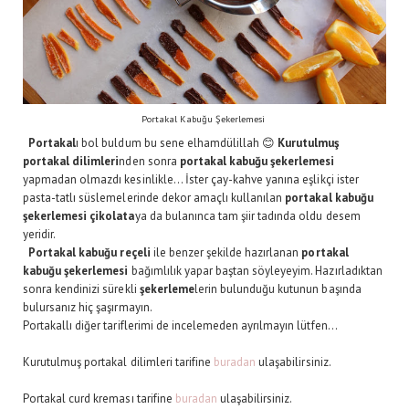
Portakal Kabuğu Şekerlemesi
Portakal
ı bol buldum bu sene elhamdülillah 😊
Kurutulmuş
portakal dilimleri
nden sonra
portakal kabuğu şekerlemesi
yapmadan olmazdı kesinlikle... İster çay-kahve yanına eşlikçi ister
pasta-tatlı süslemelerinde dekor amaçlı kullanılan
portakal kabuğu
şekerlemesi çikolata
ya da bulanınca tam şiir tadında oldu desem
yeridir.
Portakal kabuğu reçeli
ile benzer şekilde hazırlanan
portakal
kabuğu şekerlemesi
bağımlılık yapar baştan söyleyeyim. Hazırladıktan
sonra kendinizi sürekli
şekerleme
lerin bulunduğu kutunun başında
bulursanız hiç şaşırmayın.
Portakallı diğer tariflerimi de incelemeden ayrılmayın lütfen...
Kurutulmuş portakal dilimleri tarifine
buradan
ulaşabilirsiniz.
Portakal curd kreması tarifine
buradan
ulaşabilirsiniz.