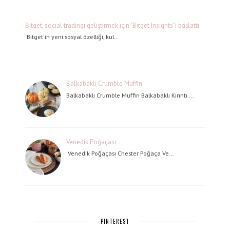
Bitget, social tradingi geliştirmek için "Bitget Insights"ı başlattı
Bitget'in yeni sosyal özelliği, kul…
Balkabaklı Crumble Muffin
Balkabaklı Crumble Muffin Balkabaklı Kırıntı …
Venedik Poğaçası
Venedik Poğaçası Chester Poğaça Ve…
PINTEREST