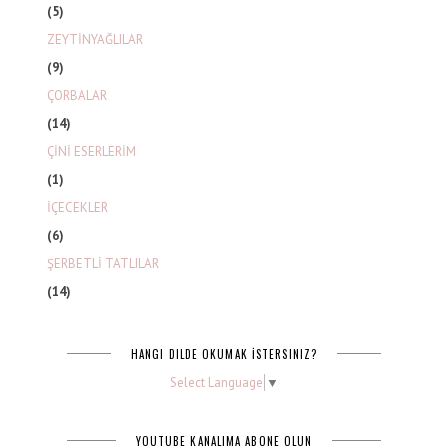
(5)
ZEYTİNYAĞLILAR
(9)
ÇORBALAR
(14)
ÇİNİ ESERLERİM
(1)
İÇECEKLER
(6)
ŞERBETLİ TATLILAR
(14)
HANGI DILDE OKUMAK İSTERSINIZ?
Select Language
▼
YOUTUBE KANALIMA ABONE OLUN