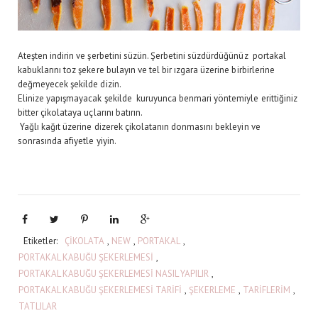
Ateşten indirin ve şerbetini süzün. Şerbetini süzdürdüğünüz portakal
kabuklarını toz şekere bulayın ve tel bir ızgara üzerine birbirlerine
değmeyecek şekilde dizin.
Elinize yapışmayacak şekilde kuruyunca benmari yöntemiyle erittiğiniz
bitter çikolataya uçlarını batırın.
Yağlı kağıt üzerine dizerek çikolatanın donmasını bekleyin ve
sonrasında afiyetle yiyin.
Etiketler:
ÇİKOLATA
,
NEW
,
PORTAKAL
,
PORTAKAL KABUĞU ŞEKERLEMESİ
,
PORTAKAL KABUĞU ŞEKERLEMESİ NASIL YAPILIR
,
PORTAKAL KABUĞU ŞEKERLEMESİ TARİFİ
,
ŞEKERLEME
,
TARİFLERİM
,
TATLILAR