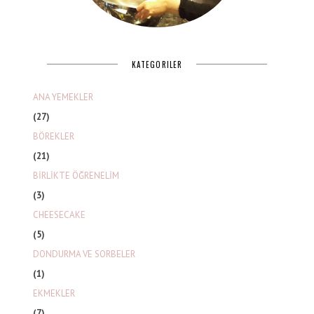
KATEGORILER
ANA YEMEKLER
(27)
BÖREKLER
(21)
BİRLİKTE ÖĞRENELİM
(3)
CHEESECAKE
(5)
DONDURMA VE SORBELER
(1)
EKMEKLER
(7)