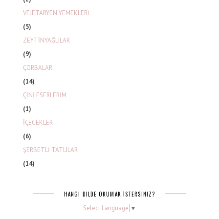
VEJETARYEN YEMEKLERİ
(5)
ZEYTİNYAĞLILAR
(9)
ÇORBALAR
(14)
ÇİNİ ESERLERİM
(1)
İÇECEKLER
(6)
ŞERBETLİ TATLILAR
(14)
HANGI DILDE OKUMAK İSTERSINIZ?
Select Language
▼