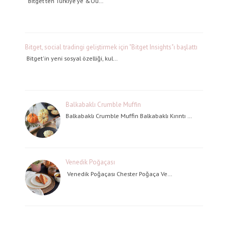
Bitget’ten Türkiye’ye &Ou…
Bitget, social tradingi geliştirmek için "Bitget Insights"ı başlattı
Bitget'in yeni sosyal özelliği, kul…
Balkabaklı Crumble Muffin
Balkabaklı Crumble Muffin Balkabaklı Kırıntı …
Venedik Poğaçası
Venedik Poğaçası Chester Poğaça Ve…