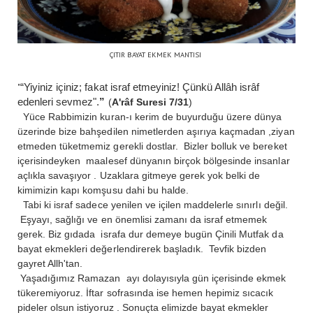
ÇITIR BAYAT EKMEK MANTISI
“Yiyiniz içiniz; fakat israf etmeyiniz! Çünkü Allâh isrâf
"
edenleri sevmez".
”
(
A'râf Suresi 7/31
)
Yüce Rabbimizin kuran-ı kerim de buyurduğu üzere dünya
üzerinde bize bahşedilen nimetlerden aşırıya kaçmadan ,ziyan
etmeden tüketmemiz gerekli dostlar. Bizler bolluk ve bereket
içerisindeyken maalesef dünyanın birçok bölgesinde insanlar
açlıkla savaşıyor . Uzaklara gitmeye gerek yok belki de
kimimizin kapı komşusu dahi bu halde.
Tabi ki israf sadece yenilen ve içilen maddelerle sınırlı değil.
Eşyayı, sağlığı ve en önemlisi zamanı da israf etmemek
gerek. Biz gıdada israfa dur demeye bugün Çinili Mutfak da
bayat ekmekleri değerlendirerek başladık. Tevfik bizden
gayret Allh'tan.
Yaşadığımız Ramazan ayı dolayısıyla gün içerisinde ekmek
tükeremiyoruz. İftar sofrasında ise hemen hepimiz sıcacık
pideler olsun istiyoruz . Sonuçta elimizde bayat ekmekler