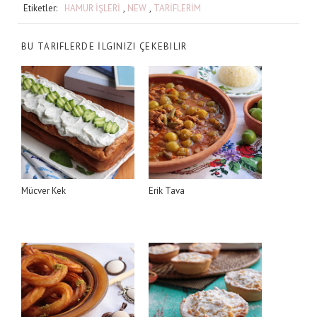
Etiketler:
HAMUR İŞLERİ
,
NEW
,
TARİFLERİM
BU TARIFLERDE İLGINIZI ÇEKEBILIR
Mücver Kek
Erik Tava