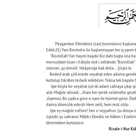
Peygamber Efendimiz (sav) besmelesiz başlanan
Edeb:21) Yani Besmele ile başlanmayan her iş yarım k
"Bismillah" her hayrın başıdır. Biz dahi başta ona ba
mevcudatın lisan-ı hâliyle vird-i zebânıdır. "Bismill
istersen ,şu temsilî hikâyeciğe bak dinle... Şöyle ki:
Bedevî arab çöllerinde seyahat eden adama gerektir ki:
kurtulup hâcâtını tedarik edebilsin. Yoksa tek başiyle 
İşte böyle bir seyahat için iki adam sahraya çıkıp gidi
aldı. Mağrûr almadı...Alanı her yerde selâmetle gezdi. B
,ilişemez. Bir çadıra girse o nam ile hürmet görür. Öte
daima dilencilik ederdi. Hem zelil, hem rezil oldu.
İşte ey mağrûr nefsim! Sen o seyyahsın. Şu dünya ise 
öyledir; şu sahranın Mâlik-i Ebedîsi ve Hâkim-i Ezelîsi
titremekten kurtulasın.
Risale-i Nur Kü
Bediüzzaman Sa