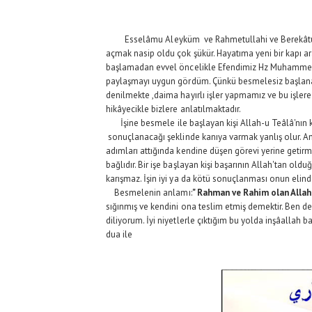
Esselâmu Aleyküm ve Rahmetullahi ve Berekâtuhu 
açmak nasip oldu çok şükür. Hayatıma yeni bir kapı a
başlamadan evvel öncelikle Efendimiz Hz Muhammed (s
paylaşmayı uygun gördüm. Çünkü besmelesiz başlanan 
denilmekte ,daima hayırlı işler yapmamız ve bu işle
hikâyecikle bizlere anlatılmaktadır.
İşine besmele ile başlayan kişi Allah-u Teâlâ'nın ko
sonuçlanacağı şeklinde kanıya varmak yanlış olur. Anc
adımları attığında kendine düşen görevi yerine getir
bağlıdır. Bir işe başlayan kişi başarının Allah'tan old
karışmaz. İşin iyi ya da kötü sonuçlanması onun elinde 
Besmelenin anlamı:
" Rahman ve Rahim olan Allah'
sığınmış ve kendini ona teslim etmiş demektir. Ben d
diliyorum. İyi niyetlerle çıktığım bu yolda inşâallah 
dua ile