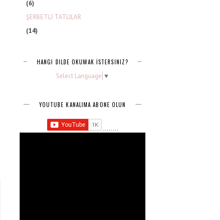
(6)
ŞERBETLİ TATLILAR
(14)
HANGI DILDE OKUMAK İSTERSINIZ?
Select Language
▼
YOUTUBE KANALIMA ABONE OLUN
........