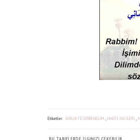
Etiketler:
BİRLİKTE ÖĞRENELİM
,
HADİS İNCİLERİ
,
BU TARIFLERDE İLGINIZI ÇEKEBILIR