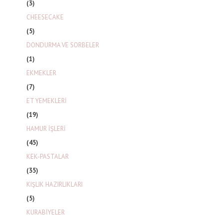
(3)
CHEESECAKE
(5)
DONDURMA VE SORBELER
(1)
EKMEKLER
(7)
ET YEMEKLERİ
(19)
HAMUR İŞLERİ
(45)
KEK-PASTALAR
(35)
KIŞLIK HAZIRLIKLARI
(5)
KURABİYELER