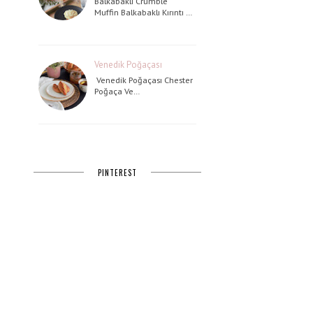
Balkabaklı Crumble
Muffin Balkabaklı Kırıntı …
Venedik Poğaçası
Venedik Poğaçası Chester
Poğaça Ve…
PINTEREST