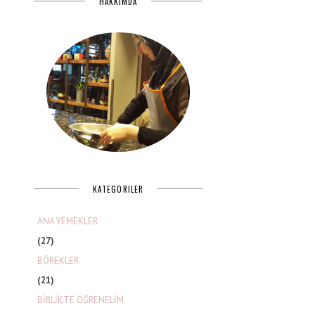
HAKKIMDA
KATEGORILER
ANA YEMEKLER
(27)
BÖREKLER
(21)
BİRLİKTE ÖĞRENELİM