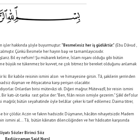
 işler hakkında şöyle buyurmuştur:
"Besmelesiz her iş güdüktür."
(Ebu Dâvud ,
almıştır. Çünkü Besmele her hayrın başı ve tamamlayıcısıdır.
şlarız. Bil ey nefsim! Şu mübarek kelime, İslam nişanı olduğu gibi bütün
ah" ne büyük ne tükenmez bir kuvvet, ne çok bitmez bir bereket olduğunu anlamak
 Bir kabile reisinin ismini alsın ve himayesine girsin. Tâ, şakilerin şerrinden
hadsiz düşman ve ihtiyacatına karşı perişan olacaktır.
yorlar. Onlardan birisi mütevâzi idi. Diğeri mağrur. Mütevazîî, bir reisin ismini
ir katı-üt-tarika rast gelse der: "Ben, filân reisin ismiyle gezerim." Şâkî def'olur
ki mağrûr, bütün seyahatinde öyle belâlar çeker ki tarif edilemez. Daima titrer,
bir çöldür. Aczin ve fakrın hadsizdir. Düşmanın, hâcâtın nihayetsizdir. Madem
nin ismini al... Tâ, bütün kâinatın dilenciliğinden ve her hâdisatın karşısında
lliyatı Sözler Birinci Söz
id Nursî