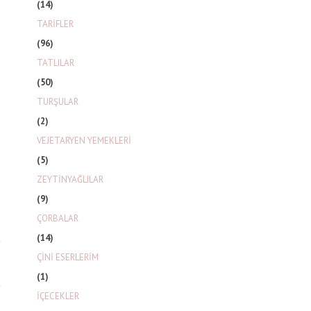
(14)
TARİFLER
(96)
TATLILAR
(50)
TURŞULAR
(2)
VEJETARYEN YEMEKLERİ
(5)
ZEYTİNYAĞLILAR
(9)
ÇORBALAR
(14)
ÇİNİ ESERLERİM
(1)
İÇECEKLER