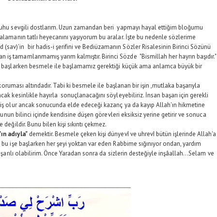
sevgili dostlarım. Uzun zamandan beri yapmayı hayal ettiğim bloğumu
ralamanın tatlı heyecanını yaşıyorum bu aralar. İşte bu nedenle sözlerime
av)'in bir hadis-i şerifini ve Bediüzamanın Sözler Risalesinin Birinci Sözünü
iş tamamlanmamış yarım kalmıştır. Birinci Sözde "Bismillah her hayrın başıdır."
re başlarken besmele ile başlamamız gerektiği küçük ama anlamca büyük bir
ruması altındadır. Tabi ki besmele ile başlanan bir işin ,mutlaka başarıyla
ak kesinlikle hayırla sonuçlanacağını söyleyebiliriz. İnsan başarı için gerekli
miş olur ancak sonucunda elde edeceği kazanç ya da kayıp Allah'ın hikmetine
uğunun bilinci içinde kendisine düşen görevleri eksiksiz yerine getirir ve sonuca
değildir. Bunu bilen kişi sıkıntı çekmez.
ın adıyla"
demektir. Besmele çeken kişi dünyevî ve uhrevî bütün işlerinde Allah'a
e bu işe başlarken her şeyi yoktan var eden Rabbime sığınıyor ondan, yardım
başarılı olabilirim. Önce Yaradan sonra da sizlerin desteğiyle inşâallah...Selam ve