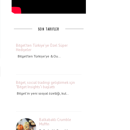
SON TARIFLER
Bitget’ten Türkiye’ye Özel Süper
Hediyeler
Bitget’ten Türkiye’ye &Ou…
Bitget, social tradingi geliştirmek için
"Bitget Insights"ı başlattı
Bitget'in yeni sosyal özelliği, kul…
Balkabaklı Crumble
Muffin