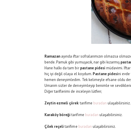
Ramazan
ayında iftar sofralarımızın olmazsa olmazı
bende. Pamuk gibi yumuşacık, nar gibi kızarmış
pasta
Hane halkı da tam bir
pastane pidesi
müdavimi. İftar
hiç iyi değil olaya el koydum.
Pastane pidesi
ni evde
hemen deneyimledim. Tek kelimeyle efsane oldu desem
Umarım sizler de deneyimleyip benimle ve sevdiklerini
Diğer tariflerimi de inceleyin lütfen;
Zeytin ezmeli çörek
tarifime
buradan
ulaşabilirsiniz
Karaköy böreği
tarifime
buradan
ulaşabilirsiniz.
Çilek reçeli
tarifime
buradan
ulaşabilirsiniz.