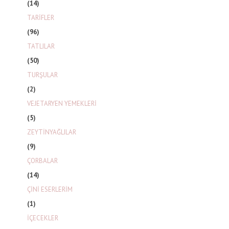
(14)
TARİFLER
(96)
TATLILAR
(50)
TURŞULAR
(2)
VEJETARYEN YEMEKLERİ
(5)
ZEYTİNYAĞLILAR
(9)
ÇORBALAR
(14)
ÇİNİ ESERLERİM
(1)
İÇECEKLER