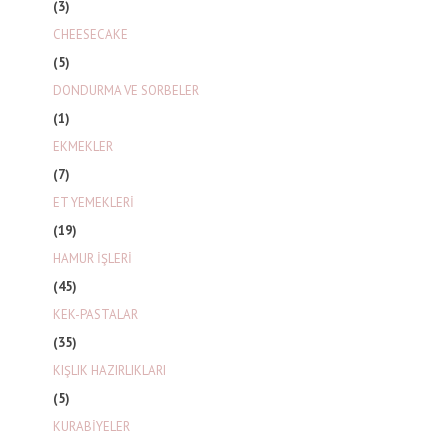
(3)
CHEESECAKE
(5)
DONDURMA VE SORBELER
(1)
EKMEKLER
(7)
ET YEMEKLERİ
(19)
HAMUR İŞLERİ
(45)
KEK-PASTALAR
(35)
KIŞLIK HAZIRLIKLARI
(5)
KURABİYELER