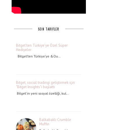
SON TARIFLER
Bitget’ten Türkiye’ye Özel Süper
Hediyeler
Bitget’ten Türkiye’ye &Ou…
Bitget, social tradingi geliştirmek için
"Bitget Insights"ı başlattı
Bitget'in yeni sosyal özelliği, kul…
Balkabaklı Crumble
Muffin