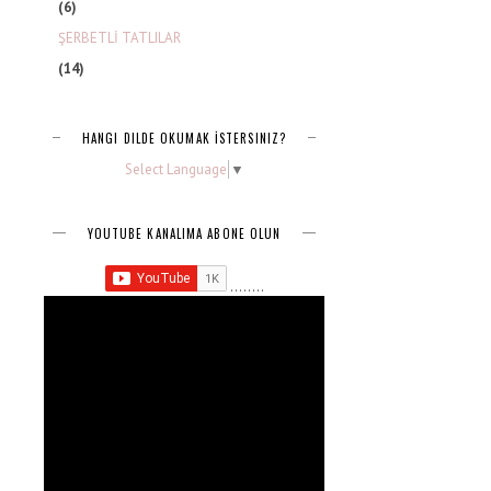
(6)
ŞERBETLİ TATLILAR
(14)
HANGI DILDE OKUMAK İSTERSINIZ?
Select Language
▼
YOUTUBE KANALIMA ABONE OLUN
........