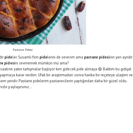
Pastane Pidesi
dır
pide
ler. Susamlı fırın
pide
lerini de severim ama
pastane pidesi
nin yeri ayrıdır
ne pidesi
ni sevmemek mümkün mü ama?
 saatine yakın tartışmalar başlıyor kim gidecek pide almaya 😄 Baktım bu gidişat
 yapmaya karar verdim. Ufak bir araştırmadan sonra harika bir reçeteye ulaştım ve
 yeridir. Pastane pidelerim pastanecilerin yaptığından daha bir güzel oldu.
zle paylaşırsınız...
.