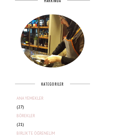
HAKKIMDA
KATEGORILER
ANA YEMEKLER
(27)
BÖREKLER
(21)
BİRLİKTE ÖĞRENELİM