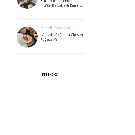
Balkabaklı Crumble
Muffin Balkabaklı Kırıntı …
Venedik Poğaçası
Venedik Poğaçası Chester
Poğaça Ve…
PINTEREST