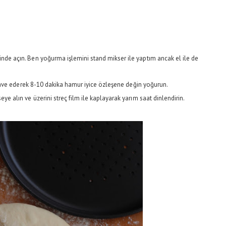
inde açın. Ben yoğurma işlemini stand mikser ile yaptım ancak el ile de
ı ilave ederek 8-10 dakika hamur iyice özleşene değin yoğurun.
eye alın ve üzerini streç film ile kaplayarak yarım saat dinlendirin.