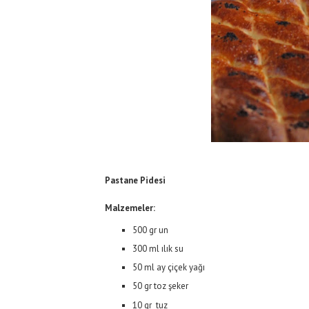
Pastane Pidesi
Malzemeler:
500 gr un
300 ml ılık su
50 ml ay çiçek yağı
50 gr toz şeker
10 gr tuz