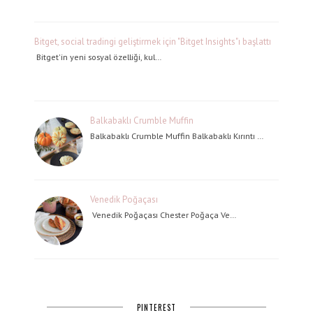
Bitget, social tradingi geliştirmek için "Bitget Insights"ı başlattı
Bitget'in yeni sosyal özelliği, kul…
Balkabaklı Crumble Muffin
Balkabaklı Crumble Muffin Balkabaklı Kırıntı …
Venedik Poğaçası
Venedik Poğaçası Chester Poğaça Ve…
PINTEREST