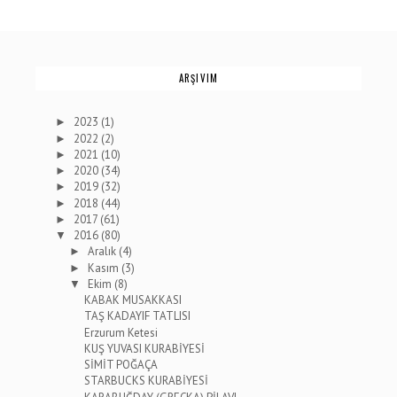
ARŞIVIM
2023
(1)
►
2022
(2)
►
2021
(10)
►
2020
(34)
►
2019
(32)
►
2018
(44)
►
2017
(61)
►
2016
(80)
▼
Aralık
(4)
►
Kasım
(3)
►
Ekim
(8)
▼
KABAK MUSAKKASI
TAŞ KADAYIF TATLISI
Erzurum Ketesi
KUŞ YUVASI KURABİYESİ
SİMİT POĞAÇA
STARBUCKS KURABİYESİ