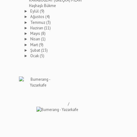
KARABUĞDAY (GREÇKA) PİLAVI
Haşhaşlı Bükme
Eylül
(9)
►
Ağustos
(4)
►
Temmuz
(3)
►
Haziran
(11)
►
Mayıs
(8)
►
Nisan
(1)
►
Mart
(9)
►
Şubat
(15)
►
Ocak
(5)
►
/