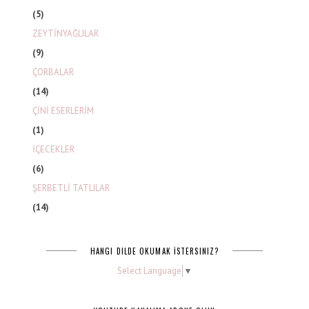
(5)
ZEYTİNYAĞLILAR
(9)
ÇORBALAR
(14)
ÇİNİ ESERLERİM
(1)
İÇECEKLER
(6)
ŞERBETLİ TATLILAR
(14)
HANGI DILDE OKUMAK İSTERSINIZ?
Select Language
▼