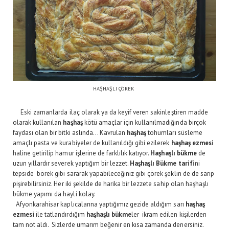
HAŞHAŞLI ÇÖREK
Eski zamanlarda ilaç olarak ya da keyif veren sakinleştiren madde
olarak kullanılan
haşhaş
kötü amaçlar için kullanılmadığında birçok
faydası olan bir bitki aslında... Kavrulan
haşhaş
tohumları süsleme
amaçlı pasta ve kurabiyeler de kullanıldığı gibi ezilerek
haşhaş ezmesi
haline getirilip hamur işlerine de farklılık katıyor.
Haşhaşlı bükme
de
uzun yıllardır severek yaptığım bir lezzet.
Haşhaşlı Bükme tarifi
ni
tepside börek gibi sararak yapabileceğiniz gibi çörek şeklin de de sarıp
pişirebilirsiniz. Her iki şekilde de harika bir lezzete sahip olan haşhaşlı
bükme yapımı da hayli kolay.
Afyonkarahisar kaplıcalarına yaptığımız gezide aldığım sarı
haşhaş
ezmesi
ile tatlandırdığım
haşhaşlı bükme
ler ikram edilen kişilerden
tam not aldı. Sizlerde umarım beğenir en kısa zamanda denersiniz.