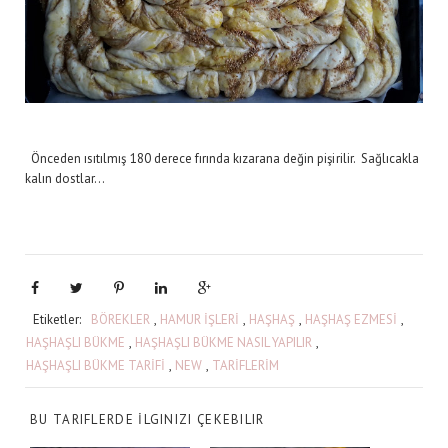
Önceden ısıtılmış 180 derece fırında kızarana değin pişirilir. Sağlıcakla
kalın dostlar...
Etiketler:
BÖREKLER
,
HAMUR İŞLERİ
,
HAŞHAŞ
,
HAŞHAŞ EZMESİ
,
HAŞHAŞLI BÜKME
,
HAŞHAŞLI BÜKME NASIL YAPILIR
,
HAŞHAŞLI BÜKME TARİFİ
,
NEW
,
TARİFLERİM
BU TARIFLERDE İLGINIZI ÇEKEBILIR